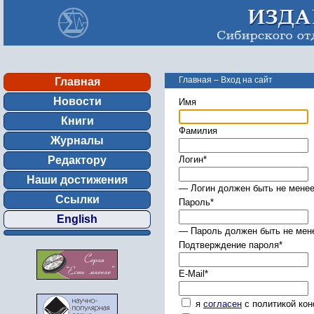
Главная
–
Вход на сайт
Главная
Новости
Имя
Книги
Фамилия
Журналы
Редактору
Логин
*
Наши достижения
— Логин должен быть не менее
Ссылки
Пароль
*
English
— Пароль должен быть не мене
Подтверждение пароля
*
E-Mail
*
я
согласен
с политикой ко