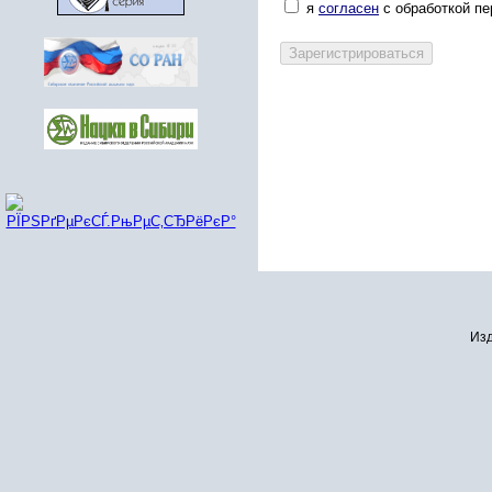
я
согласен
с обработкой п
Изд