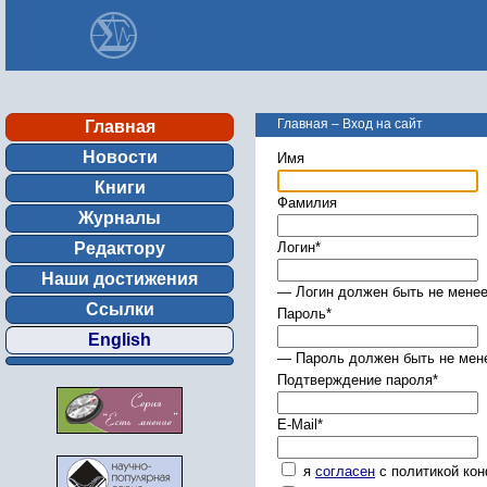
Главная
–
Вход на сайт
Главная
Новости
Имя
Книги
Фамилия
Журналы
Редактору
Логин
*
Наши достижения
— Логин должен быть не менее
Ссылки
Пароль
*
English
— Пароль должен быть не мене
Подтверждение пароля
*
E-Mail
*
я
согласен
с политикой ко