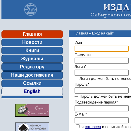
Главная
–
Вход на сайт
Главная
Новости
Имя
Книги
Фамилия
Журналы
Редактору
Логин
*
Наши достижения
— Логин должен быть не менее
Ссылки
Пароль
*
English
— Пароль должен быть не мене
Подтверждение пароля
*
E-Mail
*
я
согласен
с политикой ко