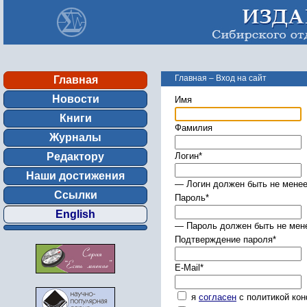
Главная
–
Вход на сайт
Главная
Новости
Имя
Книги
Фамилия
Журналы
Редактору
Логин
*
Наши достижения
— Логин должен быть не менее
Ссылки
Пароль
*
English
— Пароль должен быть не мене
Подтверждение пароля
*
E-Mail
*
я
согласен
с политикой ко