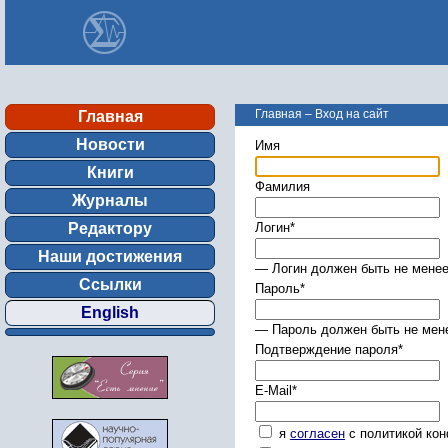
Главная
–
Вход на сайт
Главная
Новости
Имя
Книги
Фамилия
Журналы
Редактору
Логин
*
Наши достижения
— Логин должен быть не менее
Ссылки
Пароль
*
English
— Пароль должен быть не мене
Подтверждение пароля
*
E-Mail
*
я
согласен
с политикой ко