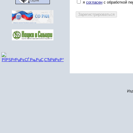
я
согласен
с обработкой п
Изд