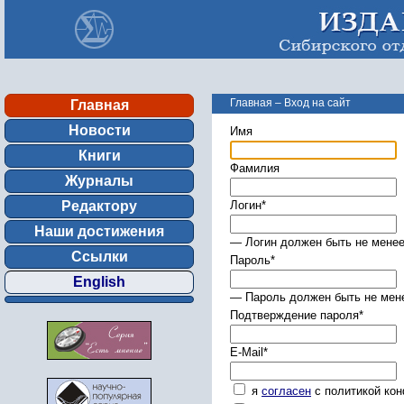
Главная
–
Вход на сайт
Главная
Новости
Имя
Книги
Фамилия
Журналы
Редактору
Логин
*
Наши достижения
— Логин должен быть не менее
Ссылки
Пароль
*
English
— Пароль должен быть не мене
Подтверждение пароля
*
E-Mail
*
я
согласен
с политикой ко