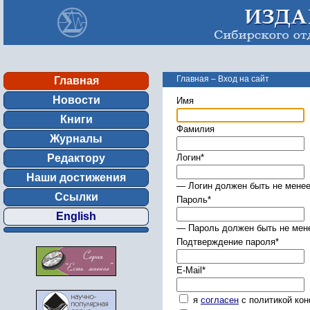
Главная
–
Вход на сайт
Главная
Новости
Имя
Книги
Фамилия
Журналы
Редактору
Логин
*
Наши достижения
— Логин должен быть не менее
Ссылки
Пароль
*
English
— Пароль должен быть не мене
Подтверждение пароля
*
E-Mail
*
я
согласен
с политикой ко