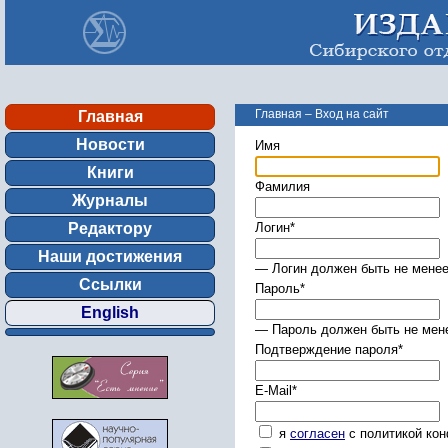
Главная
–
Вход на сайт
Главная
Новости
Имя
Книги
Фамилия
Журналы
Редактору
Логин
*
Наши достижения
— Логин должен быть не менее
Ссылки
Пароль
*
English
— Пароль должен быть не мене
Подтверждение пароля
*
E-Mail
*
я
согласен
с политикой ко