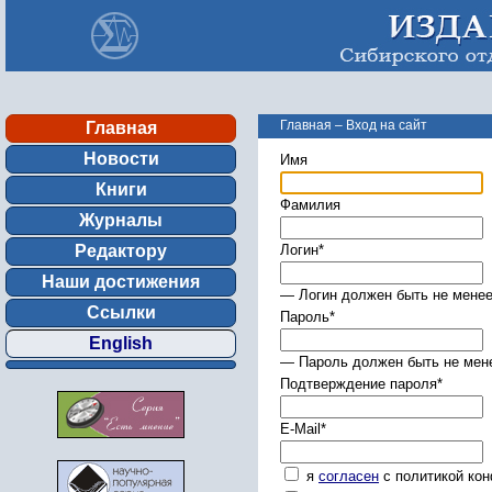
Главная
–
Вход на сайт
Главная
Новости
Имя
Книги
Фамилия
Журналы
Редактору
Логин
*
Наши достижения
— Логин должен быть не менее
Ссылки
Пароль
*
English
— Пароль должен быть не мене
Подтверждение пароля
*
E-Mail
*
я
согласен
с политикой ко