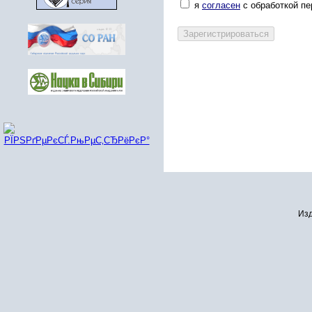
я
согласен
с обработкой п
Изд