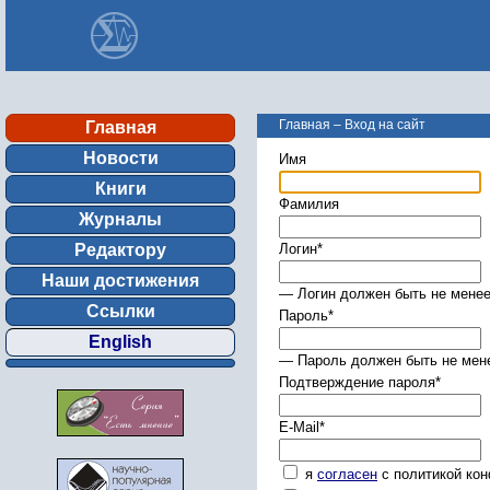
Главная
–
Вход на сайт
Главная
Новости
Имя
Книги
Фамилия
Журналы
Редактору
Логин
*
Наши достижения
— Логин должен быть не менее
Ссылки
Пароль
*
English
— Пароль должен быть не мене
Подтверждение пароля
*
E-Mail
*
я
согласен
с политикой ко