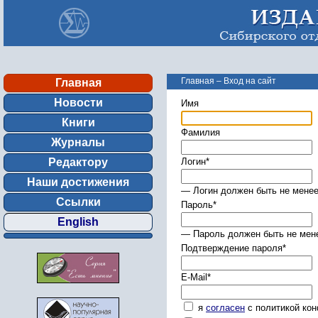
Главная
–
Вход на сайт
Главная
Новости
Имя
Книги
Фамилия
Журналы
Редактору
Логин
*
Наши достижения
— Логин должен быть не менее
Ссылки
Пароль
*
English
— Пароль должен быть не мене
Подтверждение пароля
*
E-Mail
*
я
согласен
с политикой ко