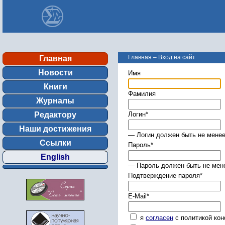
Главная
–
Вход на сайт
Главная
Новости
Имя
Книги
Фамилия
Журналы
Редактору
Логин
*
Наши достижения
— Логин должен быть не менее
Ссылки
Пароль
*
English
— Пароль должен быть не мене
Подтверждение пароля
*
E-Mail
*
я
согласен
с политикой ко