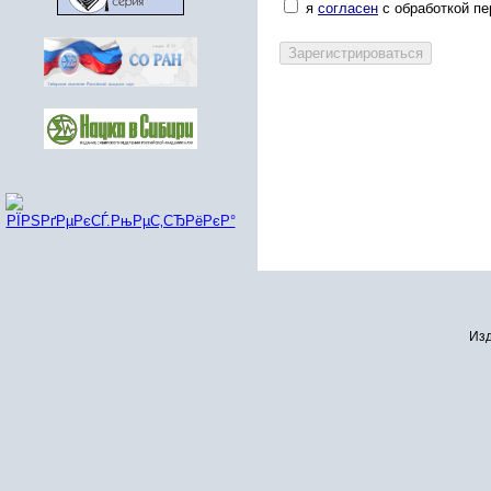
я
согласен
с обработкой п
Изд