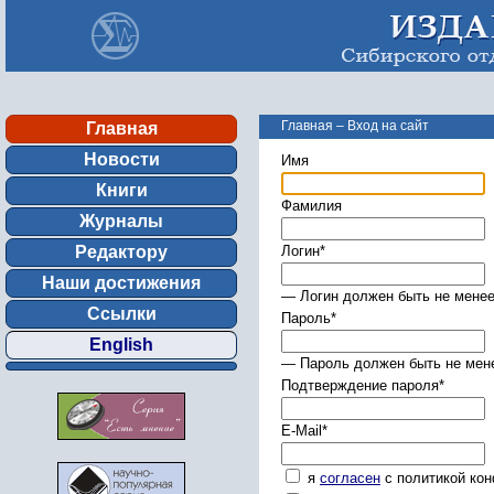
Главная
–
Вход на сайт
Главная
Новости
Имя
Книги
Фамилия
Журналы
Редактору
Логин
*
Наши достижения
— Логин должен быть не менее
Ссылки
Пароль
*
English
— Пароль должен быть не мене
Подтверждение пароля
*
E-Mail
*
я
согласен
с политикой ко