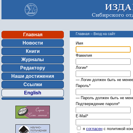
Главная
–
Вход на сайт
Главная
Новости
Имя
Книги
Фамилия
Журналы
Редактору
Логин
*
Наши достижения
— Логин должен быть не менее
Ссылки
Пароль
*
English
— Пароль должен быть не мене
Подтверждение пароля
*
E-Mail
*
я
согласен
с политикой ко