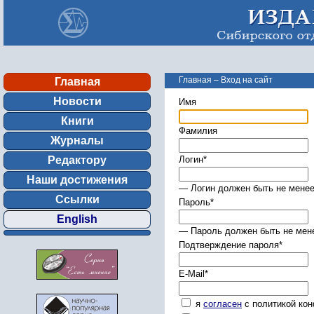
Главная
–
Вход на сайт
Главная
Новости
Имя
Книги
Фамилия
Журналы
Редактору
Логин
*
Наши достижения
— Логин должен быть не менее
Ссылки
Пароль
*
English
— Пароль должен быть не мене
Подтверждение пароля
*
E-Mail
*
я
согласен
с политикой ко