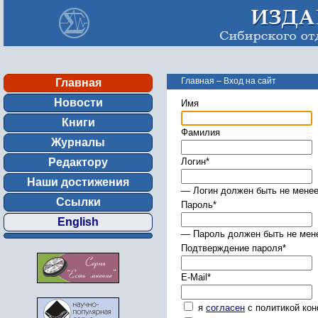
Главная
–
Вход на сайт
Главная
Новости
Имя
Книги
Фамилия
Журналы
Редактору
Логин
*
Наши достижения
— Логин должен быть не менее
Ссылки
Пароль
*
English
— Пароль должен быть не мене
Подтверждение пароля
*
E-Mail
*
я
согласен
с политикой ко