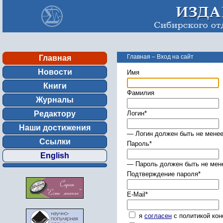
Главная
–
Вход на сайт
Главная
Новости
Имя
Книги
Фамилия
Журналы
Редактору
Логин
*
Наши достижения
— Логин должен быть не менее
Ссылки
Пароль
*
English
— Пароль должен быть не мене
Подтверждение пароля
*
E-Mail
*
я
согласен
с политикой ко