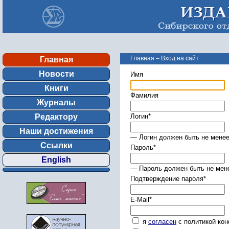
Главная
–
Вход на сайт
Главная
Новости
Имя
Книги
Фамилия
Журналы
Редактору
Логин
*
Наши достижения
— Логин должен быть не менее
Ссылки
Пароль
*
English
— Пароль должен быть не мене
Подтверждение пароля
*
E-Mail
*
я
согласен
с политикой ко