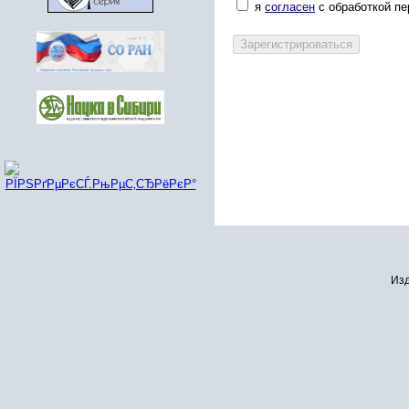
я
согласен
с обработкой п
Изд