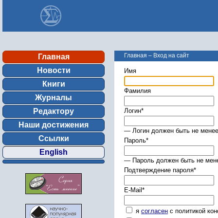
Главная
–
Вход на сайт
Главная
Новости
Имя
Книги
Фамилия
Журналы
Редактору
Логин
*
Наши достижения
— Логин должен быть не менее
Ссылки
Пароль
*
English
— Пароль должен быть не мене
Подтверждение пароля
*
E-Mail
*
я
согласен
с политикой ко