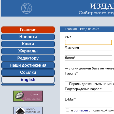
Главная
–
Вход на сайт
Главная
Новости
Имя
Книги
Фамилия
Журналы
Редактору
Логин
*
Наши достижения
— Логин должен быть не менее
Ссылки
Пароль
*
English
— Пароль должен быть не мене
Подтверждение пароля
*
E-Mail
*
я
согласен
с политикой ко