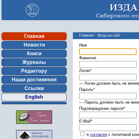
Главная
–
Вход на сайт
Главная
Новости
Имя
Книги
Фамилия
Журналы
Редактору
Логин
*
Наши достижения
— Логин должен быть не менее
Ссылки
Пароль
*
English
— Пароль должен быть не мене
Подтверждение пароля
*
E-Mail
*
я
согласен
с политикой ко