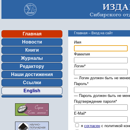
Главная
–
Вход на сайт
Главная
Новости
Имя
Книги
Фамилия
Журналы
Редактору
Логин
*
Наши достижения
— Логин должен быть не менее
Ссылки
Пароль
*
English
— Пароль должен быть не мене
Подтверждение пароля
*
E-Mail
*
я
согласен
с политикой ко