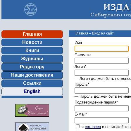
Главная
–
Вход на сайт
Главная
Новости
Имя
Книги
Фамилия
Журналы
Редактору
Логин
*
Наши достижения
— Логин должен быть не менее
Ссылки
Пароль
*
English
— Пароль должен быть не мене
Подтверждение пароля
*
E-Mail
*
я
согласен
с политикой ко