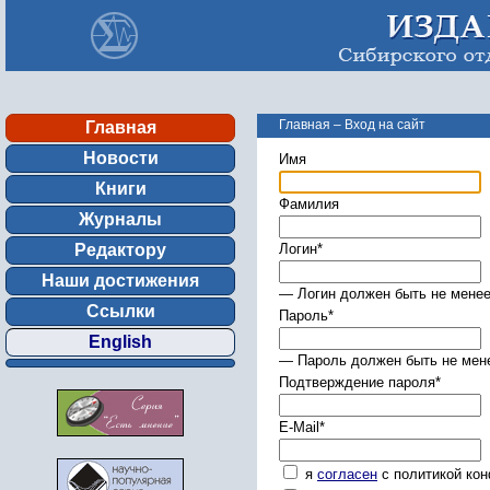
Главная
–
Вход на сайт
Главная
Новости
Имя
Книги
Фамилия
Журналы
Редактору
Логин
*
Наши достижения
— Логин должен быть не менее
Ссылки
Пароль
*
English
— Пароль должен быть не мене
Подтверждение пароля
*
E-Mail
*
я
согласен
с политикой ко