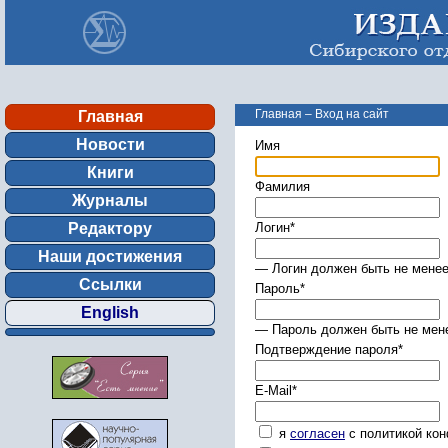
Главная
–
Вход на сайт
Главная
Новости
Имя
Книги
Фамилия
Журналы
Редактору
Логин
*
Наши достижения
— Логин должен быть не менее
Ссылки
Пароль
*
English
— Пароль должен быть не мене
Подтверждение пароля
*
E-Mail
*
я
согласен
с политикой ко