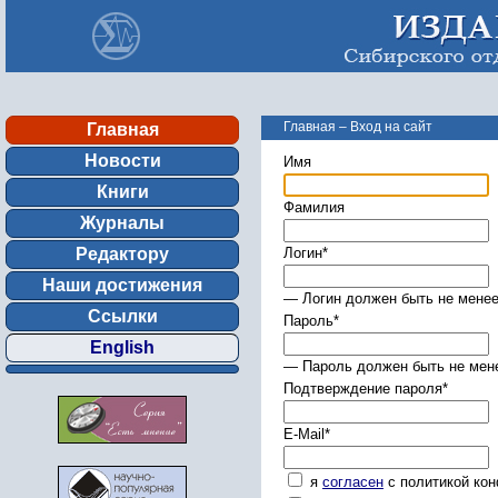
Главная
–
Вход на сайт
Главная
Новости
Имя
Книги
Фамилия
Журналы
Редактору
Логин
*
Наши достижения
— Логин должен быть не менее
Ссылки
Пароль
*
English
— Пароль должен быть не мене
Подтверждение пароля
*
E-Mail
*
я
согласен
с политикой ко