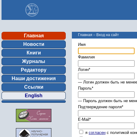
Главная
–
Вход на сайт
Главная
Новости
Имя
Книги
Фамилия
Журналы
Редактору
Логин
*
Наши достижения
— Логин должен быть не менее
Ссылки
Пароль
*
English
— Пароль должен быть не мене
Подтверждение пароля
*
E-Mail
*
я
согласен
с политикой ко