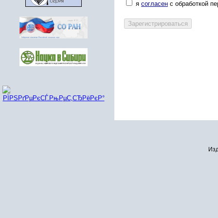
я
согласен
с обработкой п
Изд