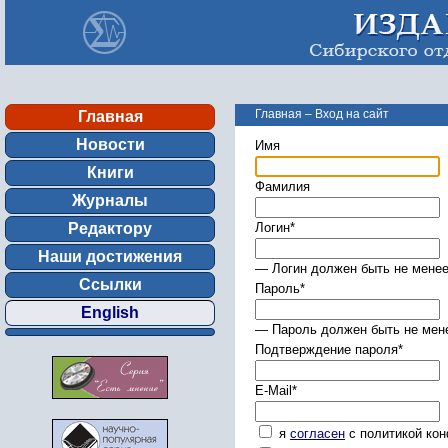
Главная
–
Вход на сайт
Главная
Новости
Имя
Книги
Фамилия
Журналы
Редактору
Логин
*
Наши достижения
— Логин должен быть не менее
Ссылки
Пароль
*
English
— Пароль должен быть не мене
Подтверждение пароля
*
E-Mail
*
я
согласен
с политикой ко