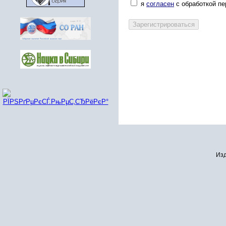
я
согласен
с обработкой п
Изд