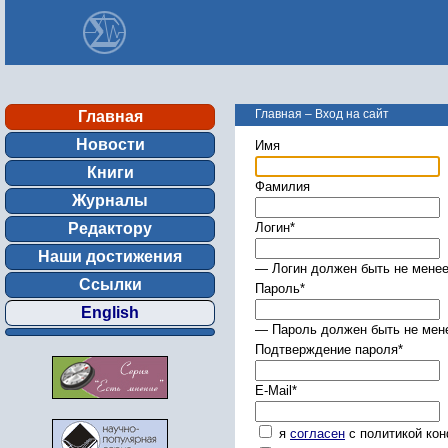
Главная
–
Вход на сайт
Главная
Новости
Имя
Книги
Фамилия
Журналы
Редактору
Логин
*
Наши достижения
— Логин должен быть не менее
Ссылки
Пароль
*
English
— Пароль должен быть не мене
Подтверждение пароля
*
E-Mail
*
я
согласен
с политикой ко