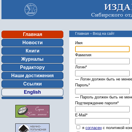
Главная
–
Вход на сайт
Главная
Новости
Имя
Книги
Фамилия
Журналы
Редактору
Логин
*
Наши достижения
— Логин должен быть не менее
Ссылки
Пароль
*
English
— Пароль должен быть не мене
Подтверждение пароля
*
E-Mail
*
я
согласен
с политикой ко