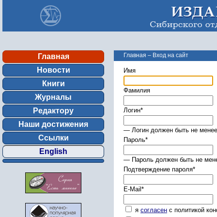
Главная
–
Вход на сайт
Главная
Новости
Имя
Книги
Фамилия
Журналы
Редактору
Логин
*
Наши достижения
— Логин должен быть не менее
Ссылки
Пароль
*
English
— Пароль должен быть не мене
Подтверждение пароля
*
E-Mail
*
я
согласен
с политикой ко