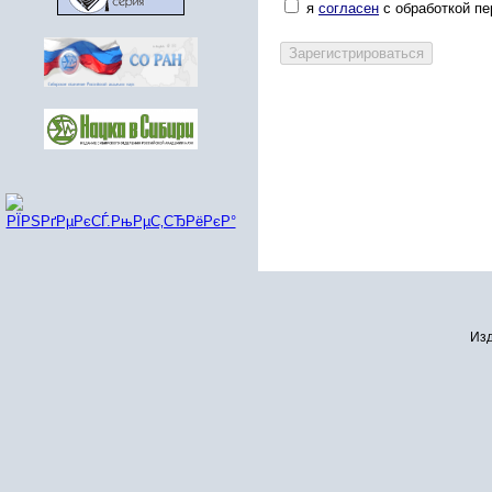
я
согласен
с обработкой п
Изд