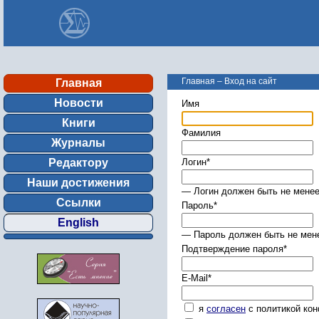
Главная
–
Вход на сайт
Главная
Новости
Имя
Книги
Фамилия
Журналы
Редактору
Логин
*
Наши достижения
— Логин должен быть не менее
Ссылки
Пароль
*
English
— Пароль должен быть не мене
Подтверждение пароля
*
E-Mail
*
я
согласен
с политикой ко