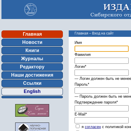
Главная
–
Вход на сайт
Главная
Новости
Имя
Книги
Фамилия
Журналы
Редактору
Логин
*
Наши достижения
— Логин должен быть не менее
Ссылки
Пароль
*
English
— Пароль должен быть не мене
Подтверждение пароля
*
E-Mail
*
я
согласен
с политикой ко