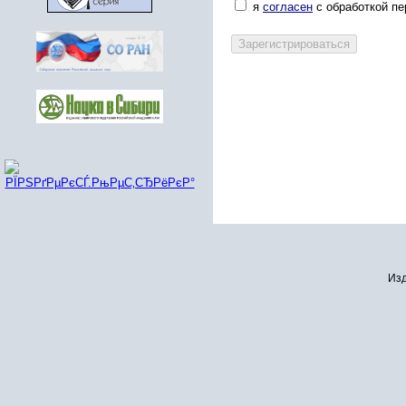
я
согласен
с обработкой п
Изд