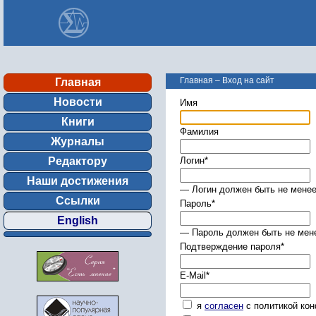
Главная
–
Вход на сайт
Главная
Новости
Имя
Книги
Фамилия
Журналы
Редактору
Логин
*
Наши достижения
— Логин должен быть не менее
Ссылки
Пароль
*
English
— Пароль должен быть не мене
Подтверждение пароля
*
E-Mail
*
я
согласен
с политикой ко