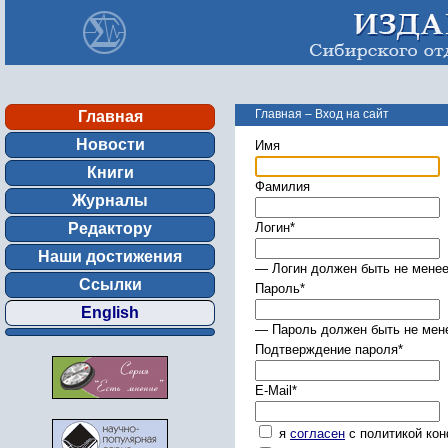
Главная
–
Вход на сайт
Главная
Новости
Имя
Книги
Фамилия
Журналы
Редактору
Логин
*
Наши достижения
— Логин должен быть не менее
Ссылки
Пароль
*
English
— Пароль должен быть не мене
Подтверждение пароля
*
E-Mail
*
я
согласен
с политикой ко