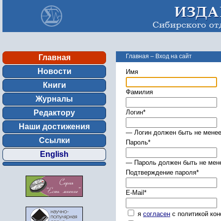
Главная
–
Вход на сайт
Главная
Новости
Имя
Книги
Фамилия
Журналы
Редактору
Логин
*
Наши достижения
— Логин должен быть не менее
Ссылки
Пароль
*
English
— Пароль должен быть не мене
Подтверждение пароля
*
E-Mail
*
я
согласен
с политикой ко