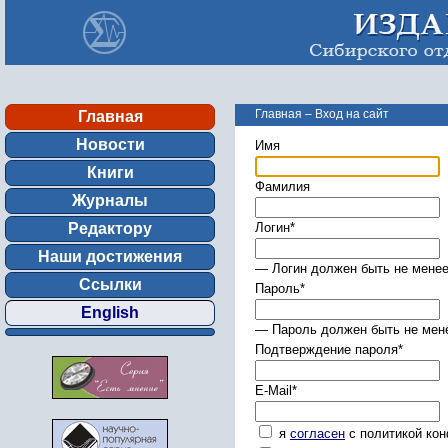
Главная
–
Вход на сайт
Главная
Новости
Имя
Книги
Фамилия
Журналы
Редактору
Логин
*
Наши достижения
— Логин должен быть не менее
Ссылки
Пароль
*
English
— Пароль должен быть не мене
Подтверждение пароля
*
E-Mail
*
я
согласен
с политикой ко