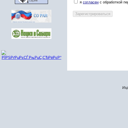
я
согласен
с обработкой п
Изд