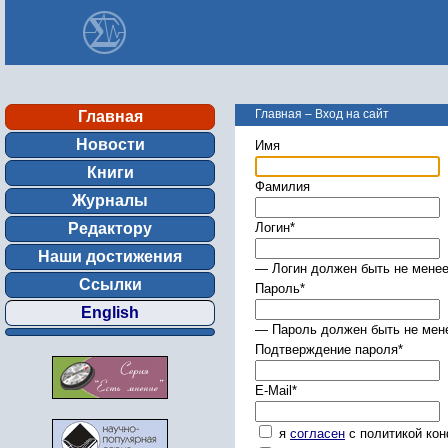
Главная
–
Вход на сайт
Главная
Новости
Имя
Книги
Фамилия
Журналы
Редактору
Логин
*
Наши достижения
— Логин должен быть не менее
Ссылки
Пароль
*
English
— Пароль должен быть не мене
Подтверждение пароля
*
E-Mail
*
я
согласен
с политикой ко