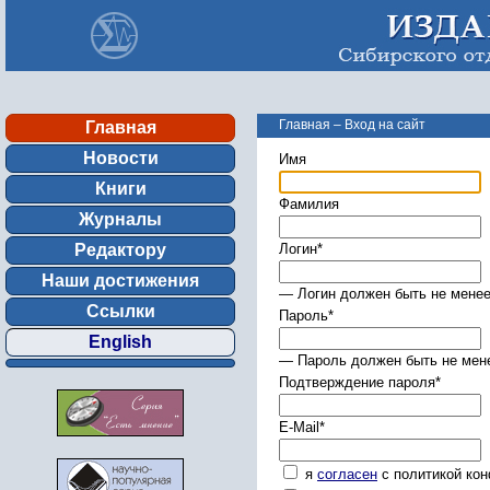
Главная
–
Вход на сайт
Главная
Новости
Имя
Книги
Фамилия
Журналы
Редактору
Логин
*
Наши достижения
— Логин должен быть не менее
Ссылки
Пароль
*
English
— Пароль должен быть не мене
Подтверждение пароля
*
E-Mail
*
я
согласен
с политикой ко