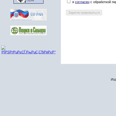
я
согласен
с обработкой п
Изд