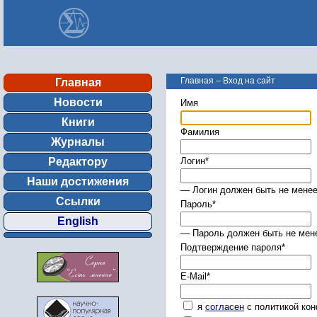
Главная
–
Вход на сайт
Главная
Новости
Имя
Книги
Фамилия
Журналы
Редактору
Логин
*
Наши достижения
— Логин должен быть не менее
Ссылки
Пароль
*
English
— Пароль должен быть не мене
Подтверждение пароля
*
E-Mail
*
я
согласен
с политикой ко