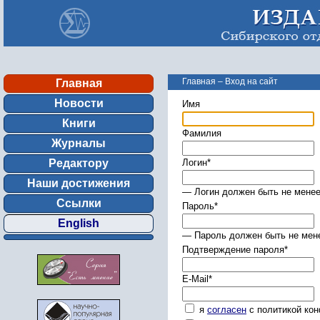
Главная
–
Вход на сайт
Главная
Новости
Имя
Книги
Фамилия
Журналы
Редактору
Логин
*
Наши достижения
— Логин должен быть не менее
Ссылки
Пароль
*
English
— Пароль должен быть не мене
Подтверждение пароля
*
E-Mail
*
я
согласен
с политикой ко