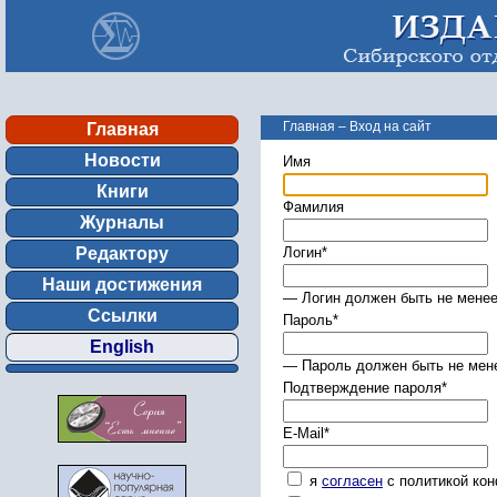
Главная
–
Вход на сайт
Главная
Новости
Имя
Книги
Фамилия
Журналы
Редактору
Логин
*
Наши достижения
— Логин должен быть не менее
Ссылки
Пароль
*
English
— Пароль должен быть не мене
Подтверждение пароля
*
E-Mail
*
я
согласен
с политикой ко