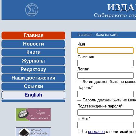
Главная
–
Вход на сайт
Главная
Новости
Имя
Книги
Фамилия
Журналы
Редактору
Логин
*
Наши достижения
— Логин должен быть не менее
Ссылки
Пароль
*
English
— Пароль должен быть не мене
Подтверждение пароля
*
E-Mail
*
я
согласен
с политикой ко