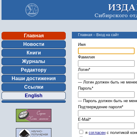
Главная
–
Вход на сайт
Главная
Новости
Имя
Книги
Фамилия
Журналы
Редактору
Логин
*
Наши достижения
— Логин должен быть не менее
Ссылки
Пароль
*
English
— Пароль должен быть не мене
Подтверждение пароля
*
E-Mail
*
я
согласен
с политикой ко