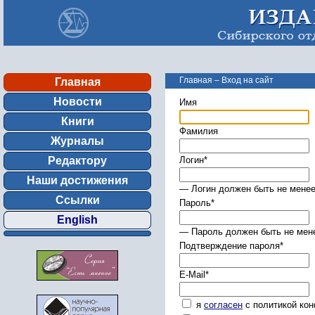
Главная
–
Вход на сайт
Главная
Новости
Имя
Книги
Фамилия
Журналы
Редактору
Логин
*
Наши достижения
— Логин должен быть не менее
Ссылки
Пароль
*
English
— Пароль должен быть не мене
Подтверждение пароля
*
E-Mail
*
я
согласен
с политикой ко