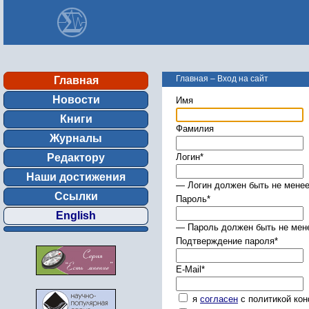
Главная
–
Вход на сайт
Главная
Новости
Имя
Книги
Фамилия
Журналы
Редактору
Логин
*
Наши достижения
— Логин должен быть не менее
Ссылки
Пароль
*
English
— Пароль должен быть не мене
Подтверждение пароля
*
E-Mail
*
я
согласен
с политикой ко