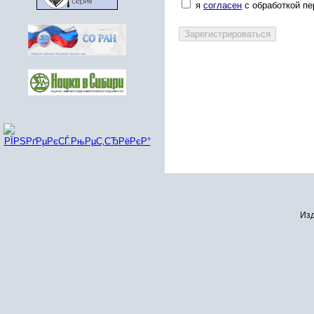
я
согласен
с обработкой п
Изд