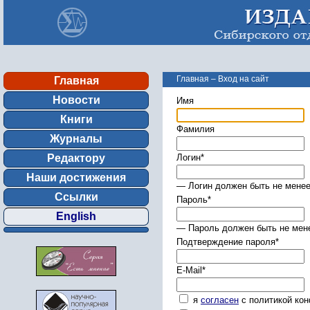
Главная
–
Вход на сайт
Главная
Новости
Имя
Книги
Фамилия
Журналы
Редактору
Логин
*
Наши достижения
— Логин должен быть не менее
Ссылки
Пароль
*
English
— Пароль должен быть не мене
Подтверждение пароля
*
E-Mail
*
я
согласен
с политикой ко