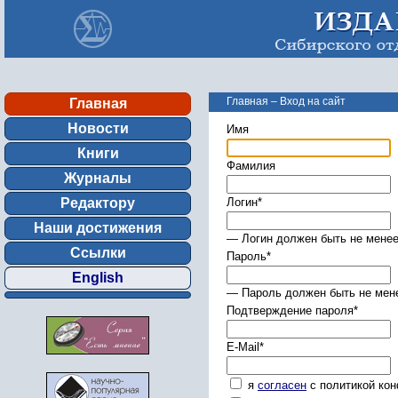
Главная
–
Вход на сайт
Главная
Новости
Имя
Книги
Фамилия
Журналы
Редактору
Логин
*
Наши достижения
— Логин должен быть не менее
Ссылки
Пароль
*
English
— Пароль должен быть не мене
Подтверждение пароля
*
E-Mail
*
я
согласен
с политикой ко