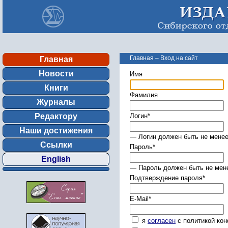
Главная
–
Вход на сайт
Главная
Новости
Имя
Книги
Фамилия
Журналы
Редактору
Логин
*
Наши достижения
— Логин должен быть не менее
Ссылки
Пароль
*
English
— Пароль должен быть не мене
Подтверждение пароля
*
E-Mail
*
я
согласен
с политикой ко