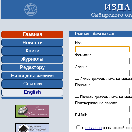
Главная
–
Вход на сайт
Главная
Новости
Имя
Книги
Фамилия
Журналы
Редактору
Логин
*
Наши достижения
— Логин должен быть не менее
Ссылки
Пароль
*
English
— Пароль должен быть не мене
Подтверждение пароля
*
E-Mail
*
я
согласен
с политикой ко